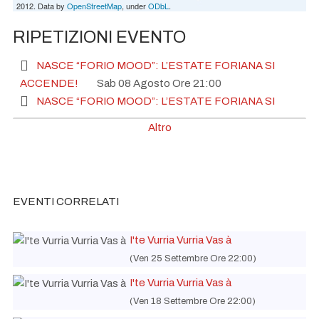
2012. Data by
OpenStreetMap
, under
ODbL
.
RIPETIZIONI EVENTO
NASCE “FORIO MOOD”: L’ESTATE FORIANA SI
ACCENDE!
Sab 08 Agosto Ore 21:00
NASCE “FORIO MOOD”: L’ESTATE FORIANA SI
ACCENDE!
Sab 15 Agosto Ore 21:00
Altro
NASCE “FORIO MOOD”: L’ESTATE FORIANA SI
ACCENDE!
Gio 20 Agosto Ore 21:00
NASCE “FORIO MOOD”: L’ESTATE FORIANA SI
ACCENDE!
Sab 22 Agosto Ore 21:00
EVENTI CORRELATI
NASCE “FORIO MOOD”: L’ESTATE FORIANA SI
ACCENDE!
Gio 27 Agosto Ore 21:00
I'te Vurria Vurria Vas à
NASCE “FORIO MOOD”: L’ESTATE FORIANA SI
(Ven 25 Settembre Ore 22:00)
ACCENDE!
Sab 29 Agosto Ore 21:00
NASCE “FORIO MOOD”: L’ESTATE FORIANA SI
I'te Vurria Vurria Vas à
ACCENDE!
Gio 03 Settembre Ore 21:00
(Ven 18 Settembre Ore 22:00)
NASCE “FORIO MOOD”: L’ESTATE FORIANA SI