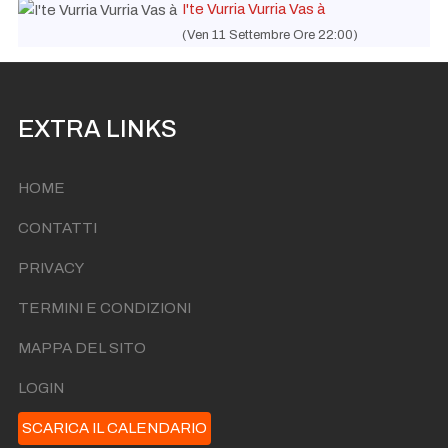
I'te Vurria Vurria Vas à
ACCENDE!
Sab 05 Settembre Ore 21:00
(Ven 11 Settembre Ore 22:00)
NASCE “FORIO MOOD”: L’ESTATE FORIANA SI
ACCENDE!
Gio 10 Settembre Ore 21:00
EXTRA LINKS
HOME
CONTATTI
PRIVACY
TERMINI E CONDIZIONI
MAPPA DEL SITO
LOGIN
SCARICA IL CALENDARIO