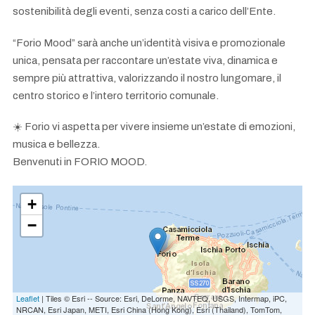
sostenibilità degli eventi, senza costi a carico dell’Ente.
“Forio Mood” sarà anche un’identità visiva e promozionale
unica, pensata per raccontare un’estate viva, dinamica e
sempre più attrattiva, valorizzando il nostro lungomare, il
centro storico e l’intero territorio comunale.
☀️ Forio vi aspetta per vivere insieme un’estate di emozioni,
musica e bellezza.
Benvenuti in FORIO MOOD.
+
−
Leaflet
| Tiles © Esri -- Source: Esri, DeLorme, NAVTEQ, USGS, Intermap, iPC,
NRCAN, Esri Japan, METI, Esri China (Hong Kong), Esri (Thailand), TomTom,