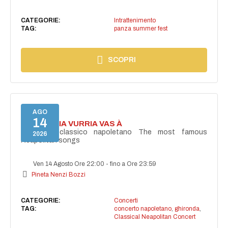
CATEGORIE:
Intrattenimento
TAG:
panza summer fest
SCOPRI
AGO
14
I'TE VURRIA VURRIA VAS À
Concerto classico napoletano The most famous
2026
Neapolitan songs
Ven 14 Agosto Ore 22:00
-
fino a Ore 23:59
Pineta Nenzi Bozzi
CATEGORIE:
Concerti
TAG:
concerto napoletano
,
ghironda
,
Classical Neapolitan Concert