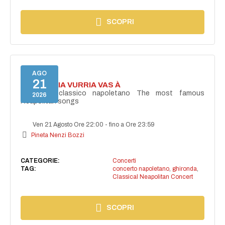
SCOPRI
AGO
21
I'TE VURRIA VURRIA VAS À
Concerto classico napoletano The most famous
2026
Neapolitan songs
Ven 21 Agosto Ore 22:00
-
fino a Ore 23:59
Pineta Nenzi Bozzi
CATEGORIE:
Concerti
TAG:
concerto napoletano
,
ghironda
,
Classical Neapolitan Concert
SCOPRI