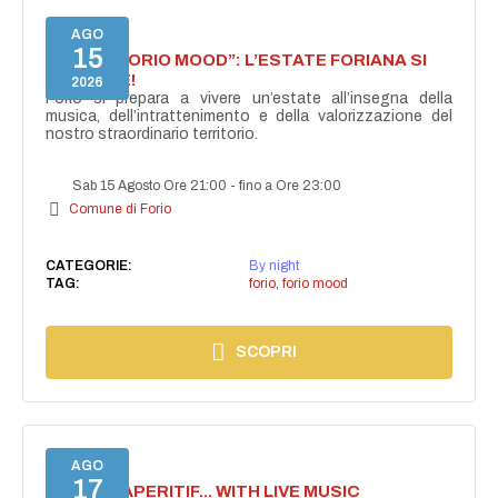
AGO
15
NASCE “FORIO MOOD”: L’ESTATE FORIANA SI
ACCENDE!
2026
Forio si prepara a vivere un’estate all’insegna della
musica, dell’intrattenimento e della valorizzazione del
nostro straordinario territorio.
Sab 15 Agosto Ore 21:00
-
fino a Ore 23:00
Comune di Forio
CATEGORIE:
By night
TAG:
forio
,
forio mood
SCOPRI
AGO
17
SECRET APERITIF... WITH LIVE MUSIC