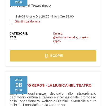
GRECO
2026
La musica nel Teatro greco
Sab 08 Agosto Ore 20:00
-
fino a Ore 22:00
Giardini La Mortella
CATEGORIE:
Cultura
TAG:
giardini la mortella
,
progetto
kepos
SCOPRI
AGO
08
PROGETTO KEPOS - LA MUSICA NEL TEATRO
GRECO
2026
Ciclo di conferenze dedicato allo straordinario
patrimonio culturale italiano e internazionale, promosso
dalla Fondazione W. Walton e Giardini La Mortella a cura
della dott.ssa Mariangela Catuogno.