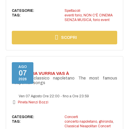
CATEGORIE:
Spettacoli
TAG:
eventi forio
,
NON C'È CINEMA
SENZA MUSICA
,
forio event
SCOPRI
AGO
07
I'TE VURRIA VURRIA VAS À
Concerto classico napoletano The most famous
2026
Neapolitan songs
Ven 07 Agosto Ore 22:00
-
fino a Ore 23:59
Pineta Nenzi Bozzi
CATEGORIE:
Concerti
TAG:
concerto napoletano
,
ghironda
,
Classical Neapolitan Concert