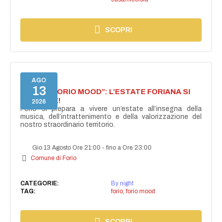
SCOPRI
AGO
13
NASCE “FORIO MOOD”: L’ESTATE FORIANA SI
ACCENDE!
2026
Forio si prepara a vivere un’estate all’insegna della
musica, dell’intrattenimento e della valorizzazione del
nostro straordinario territorio.
Gio 13 Agosto Ore 21:00
-
fino a Ore 23:00
Comune di Forio
CATEGORIE:
By night
TAG:
forio
,
forio mood
SCOPRI