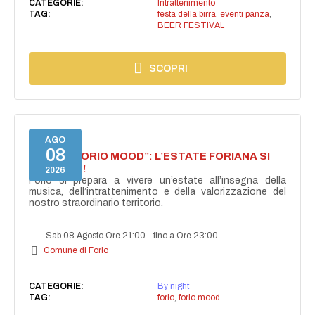
CATEGORIE:
Intrattenimento
TAG:
festa della birra
,
eventi panza
,
BEER FESTIVAL
SCOPRI
AGO
08
NASCE “FORIO MOOD”: L’ESTATE FORIANA SI
ACCENDE!
2026
Forio si prepara a vivere un’estate all’insegna della
musica, dell’intrattenimento e della valorizzazione del
nostro straordinario territorio.
Sab 08 Agosto Ore 21:00
-
fino a Ore 23:00
Comune di Forio
CATEGORIE:
By night
TAG:
forio
,
forio mood