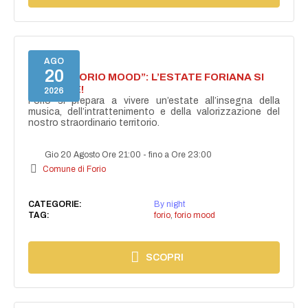
AGO
20
NASCE “FORIO MOOD”: L’ESTATE FORIANA SI
ACCENDE!
2026
Forio si prepara a vivere un’estate all’insegna della
musica, dell’intrattenimento e della valorizzazione del
nostro straordinario territorio.
Gio 20 Agosto Ore 21:00
-
fino a Ore 23:00
Comune di Forio
CATEGORIE:
By night
TAG:
forio
,
forio mood
SCOPRI