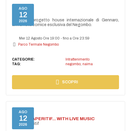
AGO
12
NAIMA
NAIMA, il progetto house internazionale di Gennaro,
2026
arriva nella cornice esclusiva del Negombo.
Mer 12 Agosto Ore 19:00
-
fino a Ore 23:59
Parco Termale Negombo
CATEGORIE:
Intrattenimento
TAG:
negombo
,
naima
SCOPRI
AGO
12
SECRET APERITIF... WITH LIVE MUSIC
Secret aperitif
2026