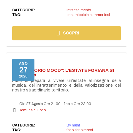
CATEGORIE:
Intrattenimento
TAG:
casamicciola summer fest
SCOPRI
AGO
27
NASCE “FORIO MOOD”: L’ESTATE FORIANA SI
ACCENDE!
2026
Forio si prepara a vivere un’estate all’insegna della
musica, dell’intrattenimento e della valorizzazione del
nostro straordinario territorio.
Gio 27 Agosto Ore 21:00
-
fino a Ore 23:00
Comune di Forio
CATEGORIE:
By night
TAG:
forio
,
forio mood