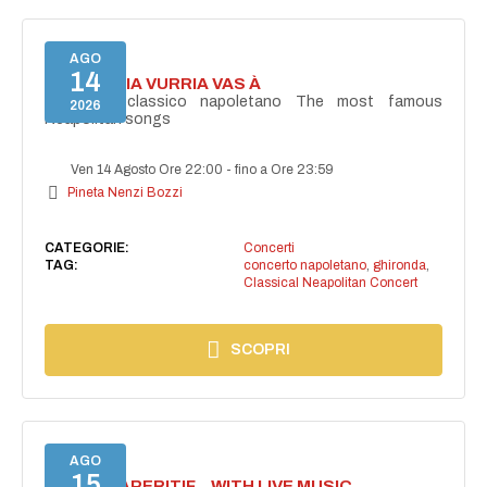
AGO
14
I'TE VURRIA VURRIA VAS À
Concerto classico napoletano The most famous
2026
Neapolitan songs
Ven 14 Agosto Ore 22:00
-
fino a Ore 23:59
Pineta Nenzi Bozzi
CATEGORIE:
Concerti
TAG:
concerto napoletano
,
ghironda
,
Classical Neapolitan Concert
SCOPRI
AGO
15
SECRET APERITIF... WITH LIVE MUSIC