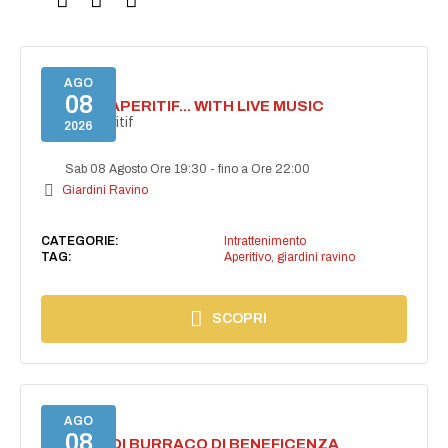
AGO
08
SECRET APERITIF... WITH LIVE MUSIC
Secret aperitif
2026
Sab 08 Agosto Ore 19:30
-
fino a Ore 22:00
Giardini Ravino
CATEGORIE:
Intrattenimento
TAG:
Aperitivo
,
giardini ravino
SCOPRI
AGO
08
TORNEO DI BURRACO DI BENEFICENZA