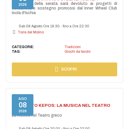
Il ricavato della serata sarà devoluto ai progetti di
2026
solidarietà e sostegno promossi dal Inner Wheel Club
Isola d'Ischia
Sab 08 Agosto Ore 19:30
-
fino a Ore 22:30
Torre del Molino
CATEGORIE:
Tradizioni
TAG:
Giochi da tavolo
SCOPRI
AGO
08
PROGETTO KEPOS: LA MUSICA NEL TEATRO
GRECO
2026
La musica nel Teatro greco
Sab 08 Agosto Ore 20:00
-
fino a Ore 22:00