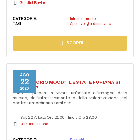
Giardini Ravino
CATEGORIE:
Intrattenimento
TAG:
Aperitivo
,
giardini ravino
SCOPRI
AGO
22
NASCE “FORIO MOOD”: L’ESTATE FORIANA SI
ACCENDE!
2026
Forio si prepara a vivere un’estate all’insegna della
musica, dell’intrattenimento e della valorizzazione del
nostro straordinario territorio.
Sab 22 Agosto Ore 21:00
-
fino a Ore 23:00
Comune di Forio
CATEGORIE:
By night