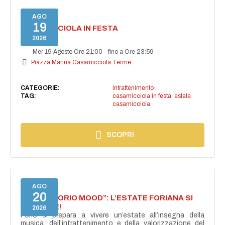
AGO
19
CASAMICCIOLA IN FESTA
2026
Mer 19 Agosto Ore 21:00
-
fino a Ore 23:59
Piazza Marina Casamicciola Terme
CATEGORIE:
Intrattenimento
TAG:
casamicciola in festa
,
estate
casamicciola
SCOPRI
AGO
20
NASCE “FORIO MOOD”: L’ESTATE FORIANA SI
ACCENDE!
2026
Forio si prepara a vivere un’estate all’insegna della
musica, dell’intrattenimento e della valorizzazione del