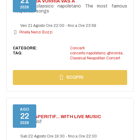
21
I'TE VURRIA VURRIA VAS À
Concerto classico napoletano The most famous
2026
Neapolitan songs
Ven 21 Agosto Ore 22:00
-
fino a Ore 23:59
Pineta Nenzi Bozzi
CATEGORIE:
Concerti
TAG:
concerto napoletano
,
ghironda
,
Classical Neapolitan Concert
SCOPRI
AGO
22
SECRET APERITIF... WITH LIVE MUSIC
Secret aperitif
2026
Sab 22 Agosto Ore 19:30
-
fino a Ore 22:00