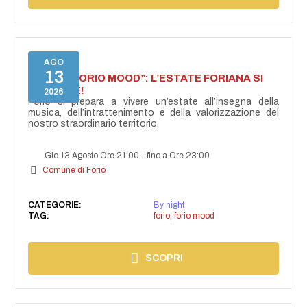
AGO
13
NASCE “FORIO MOOD”: L’ESTATE FORIANA SI
ACCENDE!
2026
Forio si prepara a vivere un’estate all’insegna della
musica, dell’intrattenimento e della valorizzazione del
nostro straordinario territorio.
Gio 13 Agosto Ore 21:00
-
fino a Ore 23:00
Comune di Forio
CATEGORIE:
By night
TAG:
forio
,
forio mood
SCOPRI