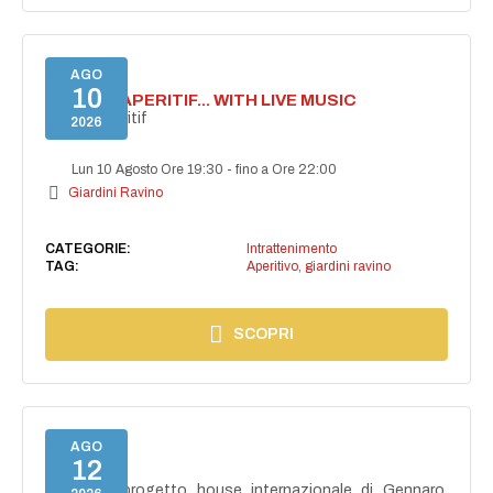
AGO
10
SECRET APERITIF... WITH LIVE MUSIC
Secret aperitif
2026
Lun 10 Agosto Ore 19:30
-
fino a Ore 22:00
Giardini Ravino
CATEGORIE:
Intrattenimento
TAG:
Aperitivo
,
giardini ravino
SCOPRI
AGO
12
NAIMA
NAIMA, il progetto house internazionale di Gennaro,