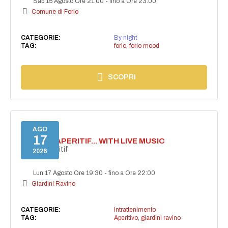
Sab 15 Agosto Ore 21:00
-
fino a Ore 23:00
Comune di Forio
CATEGORIE:
By night
TAG:
forio
,
forio mood
SCOPRI
AGO
17
SECRET APERITIF... WITH LIVE MUSIC
Secret aperitif
2026
Lun 17 Agosto Ore 19:30
-
fino a Ore 22:00
Giardini Ravino
CATEGORIE:
Intrattenimento
TAG:
Aperitivo
,
giardini ravino