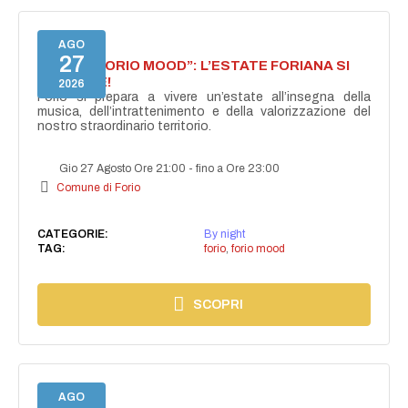
AGO
27
NASCE “FORIO MOOD”: L’ESTATE FORIANA SI
ACCENDE!
2026
Forio si prepara a vivere un’estate all’insegna della
musica, dell’intrattenimento e della valorizzazione del
nostro straordinario territorio.
Gio 27 Agosto Ore 21:00
-
fino a Ore 23:00
Comune di Forio
CATEGORIE:
By night
TAG:
forio
,
forio mood
SCOPRI
AGO