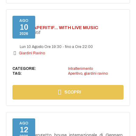
AGO
10
SECRET APERITIF... WITH LIVE MUSIC
Secret aperitif
2026
Lun 10 Agosto Ore 19:30
-
fino a Ore 22:00
Giardini Ravino
CATEGORIE:
Intrattenimento
TAG:
Aperitivo
,
giardini ravino
SCOPRI
AGO
12
NAIMA
NAIMA, il progetto house internazionale di Gennaro,