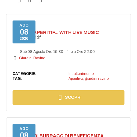
AGO
08
SECRET APERITIF... WITH LIVE MUSIC
Secret aperitif
2026
Sab 08 Agosto Ore 19:30
-
fino a Ore 22:00
Giardini Ravino
CATEGORIE:
Intrattenimento
TAG:
Aperitivo
,
giardini ravino
SCOPRI
AGO
08
TORNEO DI BURRACO DI BENEFICENZA