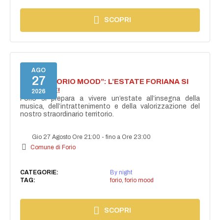
SCOPRI
AGO
27
NASCE “FORIO MOOD”: L’ESTATE FORIANA SI
ACCENDE!
2026
Forio si prepara a vivere un’estate all’insegna della
musica, dell’intrattenimento e della valorizzazione del
nostro straordinario territorio.
Gio 27 Agosto Ore 21:00
-
fino a Ore 23:00
Comune di Forio
CATEGORIE:
By night
TAG:
forio
,
forio mood
SCOPRI