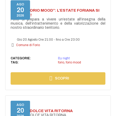
AGO
20
NASCE “FORIO MOOD”: L’ESTATE FORIANA SI
ACCENDE!
2026
Forio si prepara a vivere un’estate all’insegna della
musica, dell’intrattenimento e della valorizzazione del
nostro straordinario territorio.
Gio 20 Agosto Ore 21:00
-
fino a Ore 23:00
Comune di Forio
CATEGORIE:
By night
TAG:
forio
,
forio mood
SCOPRI
AGO
20
FORIO LA DOLCE VITA RITORNA
FORIO LA DOLCE VITA RITORNA