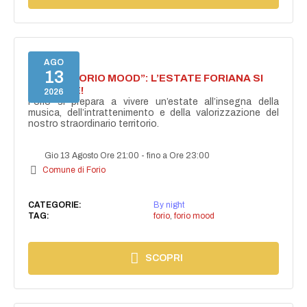
AGO
13
NASCE “FORIO MOOD”: L’ESTATE FORIANA SI
ACCENDE!
2026
Forio si prepara a vivere un’estate all’insegna della
musica, dell’intrattenimento e della valorizzazione del
nostro straordinario territorio.
Gio 13 Agosto Ore 21:00
-
fino a Ore 23:00
Comune di Forio
CATEGORIE:
By night
TAG:
forio
,
forio mood
SCOPRI