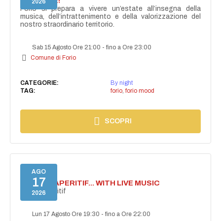
ACCENDE!
2026
Forio si prepara a vivere un’estate all’insegna della
musica, dell’intrattenimento e della valorizzazione del
nostro straordinario territorio.
Sab 15 Agosto Ore 21:00
-
fino a Ore 23:00
Comune di Forio
CATEGORIE:
By night
TAG:
forio
,
forio mood
SCOPRI
AGO
17
SECRET APERITIF... WITH LIVE MUSIC
Secret aperitif
2026
Lun 17 Agosto Ore 19:30
-
fino a Ore 22:00