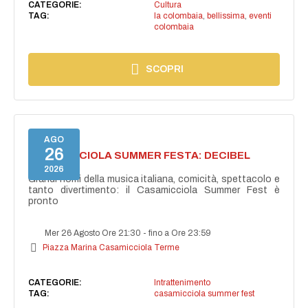
CATEGORIE:
Cultura
TAG:
la colombaia
,
bellissima
,
eventi
colombaia
SCOPRI
AGO
26
CASAMICCIOLA SUMMER FESTA: DECIBEL
BELLINI
2026
Grandi nomi della musica italiana, comicità, spettacolo e
tanto divertimento: il Casamicciola Summer Fest è
pronto
Mer 26 Agosto Ore 21:30
-
fino a Ore 23:59
Piazza Marina Casamicciola Terme
CATEGORIE:
Intrattenimento
TAG:
casamicciola summer fest