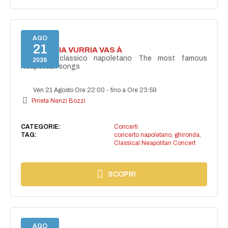
AGO
21
I'TE VURRIA VURRIA VAS À
Concerto classico napoletano The most famous
2026
Neapolitan songs
Ven 21 Agosto Ore 22:00
-
fino a Ore 23:59
Pineta Nenzi Bozzi
CATEGORIE:
Concerti
TAG:
concerto napoletano
,
ghironda
,
Classical Neapolitan Concert
SCOPRI
AGO