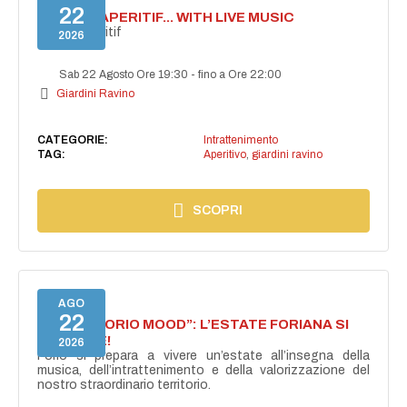
22
SECRET APERITIF... WITH LIVE MUSIC
Secret aperitif
2026
Sab 22 Agosto Ore 19:30
-
fino a Ore 22:00
Giardini Ravino
CATEGORIE:
Intrattenimento
TAG:
Aperitivo
,
giardini ravino
SCOPRI
AGO
22
NASCE “FORIO MOOD”: L’ESTATE FORIANA SI
ACCENDE!
2026
Forio si prepara a vivere un’estate all’insegna della
musica, dell’intrattenimento e della valorizzazione del
nostro straordinario territorio.