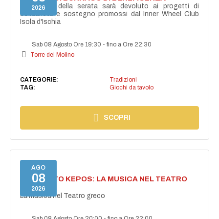
Il ricavato della serata sarà devoluto ai progetti di
2026
solidarietà e sostegno promossi dal Inner Wheel Club
Isola d'Ischia
Sab 08 Agosto Ore 19:30
-
fino a Ore 22:30
Torre del Molino
CATEGORIE:
Tradizioni
TAG:
Giochi da tavolo
SCOPRI
AGO
08
PROGETTO KEPOS: LA MUSICA NEL TEATRO
GRECO
2026
La musica nel Teatro greco
Sab 08 Agosto Ore 20:00
-
fino a Ore 22:00