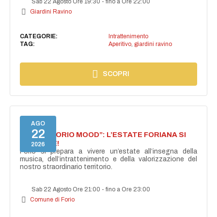
Sab 22 Agosto Ore 19:30
-
fino a Ore 22:00
Giardini Ravino
CATEGORIE:
Intrattenimento
TAG:
Aperitivo
,
giardini ravino
SCOPRI
AGO
22
NASCE “FORIO MOOD”: L’ESTATE FORIANA SI
ACCENDE!
2026
Forio si prepara a vivere un’estate all’insegna della
musica, dell’intrattenimento e della valorizzazione del
nostro straordinario territorio.
Sab 22 Agosto Ore 21:00
-
fino a Ore 23:00
Comune di Forio