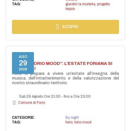
TAG:
giardini la mortella
,
progetto
kepos
SCOPRI
AGO
29
NASCE “FORIO MOOD”: L’ESTATE FORIANA SI
ACCENDE!
2026
Forio si prepara a vivere un’estate all’insegna della
musica, dell’intrattenimento e della valorizzazione del
nostro straordinario territorio.
Sab 29 Agosto Ore 21:00
-
fino a Ore 23:00
Comune di Forio
CATEGORIE:
By night
TAG:
forio
,
forio mood