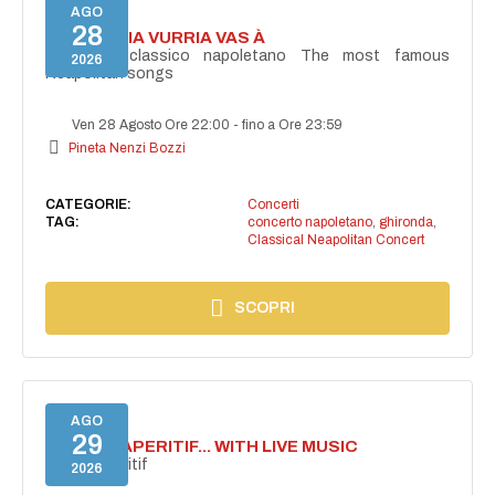
AGO
28
I'TE VURRIA VURRIA VAS À
Concerto classico napoletano The most famous
2026
Neapolitan songs
Ven 28 Agosto Ore 22:00
-
fino a Ore 23:59
Pineta Nenzi Bozzi
CATEGORIE:
Concerti
TAG:
concerto napoletano
,
ghironda
,
Classical Neapolitan Concert
SCOPRI
AGO
29
SECRET APERITIF... WITH LIVE MUSIC
Secret aperitif
2026