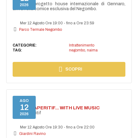
NAIMA, il progetto house internazionale di Gennaro,
2026
arriva nella cornice esclusiva del Negombo.
Mer 12 Agosto Ore 19:00
-
fino a Ore 23:59
Parco Termale Negombo
CATEGORIE:
Intrattenimento
TAG:
negombo
,
naima
SCOPRI
AGO
12
SECRET APERITIF... WITH LIVE MUSIC
Secret aperitif
2026
Mer 12 Agosto Ore 19:30
-
fino a Ore 22:00
Giardini Ravino