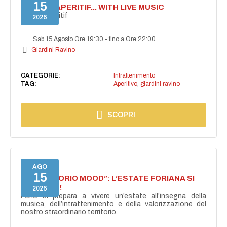
15
SECRET APERITIF... WITH LIVE MUSIC
Secret aperitif
2026
Sab 15 Agosto Ore 19:30
-
fino a Ore 22:00
Giardini Ravino
CATEGORIE:
Intrattenimento
TAG:
Aperitivo
,
giardini ravino
SCOPRI
AGO
15
NASCE “FORIO MOOD”: L’ESTATE FORIANA SI
ACCENDE!
2026
Forio si prepara a vivere un’estate all’insegna della
musica, dell’intrattenimento e della valorizzazione del
nostro straordinario territorio.