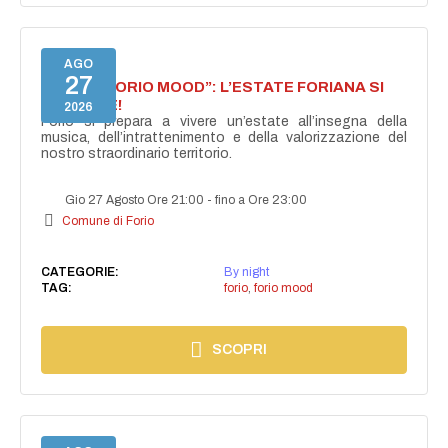
AGO
27
NASCE “FORIO MOOD”: L’ESTATE FORIANA SI
ACCENDE!
2026
Forio si prepara a vivere un’estate all’insegna della
musica, dell’intrattenimento e della valorizzazione del
nostro straordinario territorio.
Gio 27 Agosto Ore 21:00
-
fino a Ore 23:00
Comune di Forio
CATEGORIE:
By night
TAG:
forio
,
forio mood
SCOPRI