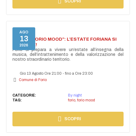
SCOPRI
AGO
13
NASCE “FORIO MOOD”: L’ESTATE FORIANA SI
ACCENDE!
2026
Forio si prepara a vivere un’estate all’insegna della
musica, dell’intrattenimento e della valorizzazione del
nostro straordinario territorio.
Gio 13 Agosto Ore 21:00
-
fino a Ore 23:00
Comune di Forio
CATEGORIE:
By night
TAG:
forio
,
forio mood
SCOPRI