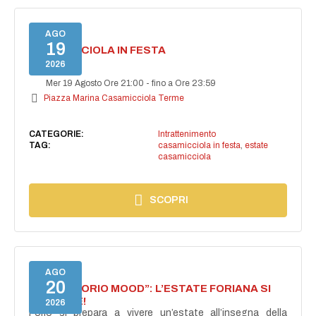
AGO
19
CASAMICCIOLA IN FESTA
2026
Mer 19 Agosto Ore 21:00
-
fino a Ore 23:59
Piazza Marina Casamicciola Terme
CATEGORIE:
Intrattenimento
TAG:
casamicciola in festa
,
estate
casamicciola
SCOPRI
AGO
20
NASCE “FORIO MOOD”: L’ESTATE FORIANA SI
ACCENDE!
2026
Forio si prepara a vivere un’estate all’insegna della