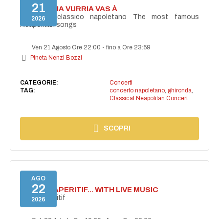
21
I'TE VURRIA VURRIA VAS À
Concerto classico napoletano The most famous
2026
Neapolitan songs
Ven 21 Agosto Ore 22:00
-
fino a Ore 23:59
Pineta Nenzi Bozzi
CATEGORIE:
Concerti
TAG:
concerto napoletano
,
ghironda
,
Classical Neapolitan Concert
SCOPRI
AGO
22
SECRET APERITIF... WITH LIVE MUSIC
Secret aperitif
2026