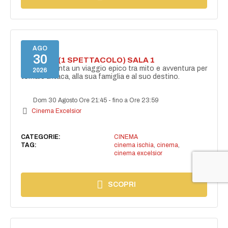
AGO
30
ODISSEA (1 SPETTACOLO) SALA 1
Ulisse affronta un viaggio epico tra mito e avventura per
2026
tornare a Itaca, alla sua famiglia e al suo destino.
Dom 30 Agosto Ore 21:45
-
fino a Ore 23:59
Cinema Excelsior
CATEGORIE:
CINEMA
TAG:
cinema ischia
,
cinema
,
cinema excelsior
SCOPRI