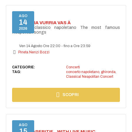
AGO
14
I'TE VURRIA VURRIA VAS À
Concerto classico napoletano The most famous
2026
Neapolitan songs
Ven 14 Agosto Ore 22:00
-
fino a Ore 23:59
Pineta Nenzi Bozzi
CATEGORIE:
Concerti
TAG:
concerto napoletano
,
ghironda
,
Classical Neapolitan Concert
SCOPRI
AGO
15
SECRET APERITIF... WITH LIVE MUSIC