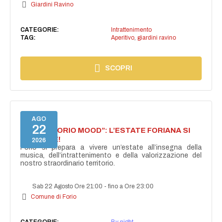
Giardini Ravino
CATEGORIE:
Intrattenimento
TAG:
Aperitivo
,
giardini ravino
SCOPRI
AGO
22
NASCE “FORIO MOOD”: L’ESTATE FORIANA SI
ACCENDE!
2026
Forio si prepara a vivere un’estate all’insegna della
musica, dell’intrattenimento e della valorizzazione del
nostro straordinario territorio.
Sab 22 Agosto Ore 21:00
-
fino a Ore 23:00
Comune di Forio
CATEGORIE:
By night