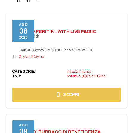
AGO
08
SECRET APERITIF... WITH LIVE MUSIC
Secret aperitif
2026
Sab 08 Agosto Ore 19:30
-
fino a Ore 22:00
Giardini Ravino
CATEGORIE:
Intrattenimento
TAG:
Aperitivo
,
giardini ravino
SCOPRI
AGO
08
TORNEO DI BURRACO DI BENEFICENZA