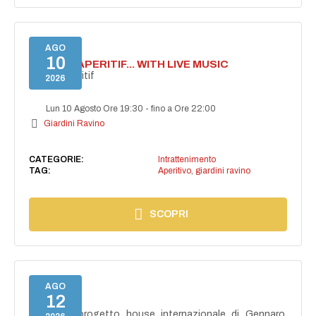
AGO
10
SECRET APERITIF... WITH LIVE MUSIC
Secret aperitif
2026
Lun 10 Agosto Ore 19:30
-
fino a Ore 22:00
Giardini Ravino
CATEGORIE:
Intrattenimento
TAG:
Aperitivo
,
giardini ravino
SCOPRI
AGO
12
NAIMA
NAIMA, il progetto house internazionale di Gennaro,