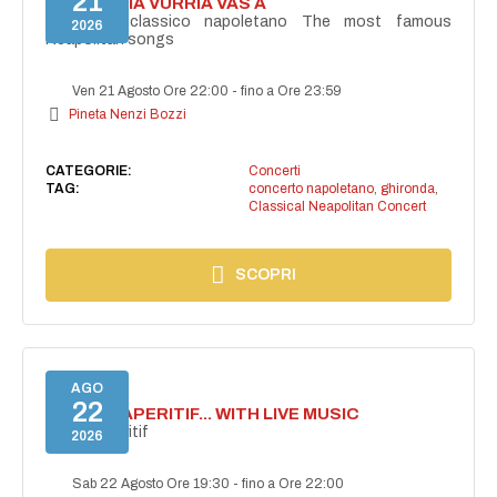
21
I'TE VURRIA VURRIA VAS À
Concerto classico napoletano The most famous
2026
Neapolitan songs
Ven 21 Agosto Ore 22:00
-
fino a Ore 23:59
Pineta Nenzi Bozzi
CATEGORIE:
Concerti
TAG:
concerto napoletano
,
ghironda
,
Classical Neapolitan Concert
SCOPRI
AGO
22
SECRET APERITIF... WITH LIVE MUSIC
Secret aperitif
2026
Sab 22 Agosto Ore 19:30
-
fino a Ore 22:00