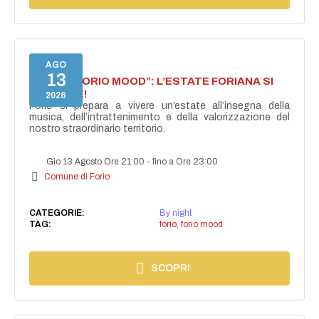
AGO
13
NASCE “FORIO MOOD”: L’ESTATE FORIANA SI
ACCENDE!
2026
Forio si prepara a vivere un’estate all’insegna della
musica, dell’intrattenimento e della valorizzazione del
nostro straordinario territorio.
Gio 13 Agosto Ore 21:00
-
fino a Ore 23:00
Comune di Forio
CATEGORIE:
By night
TAG:
forio
,
forio mood
SCOPRI