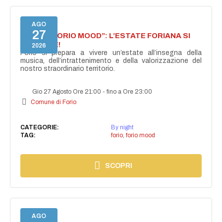
AGO
27
NASCE “FORIO MOOD”: L’ESTATE FORIANA SI
ACCENDE!
2026
Forio si prepara a vivere un’estate all’insegna della
musica, dell’intrattenimento e della valorizzazione del
nostro straordinario territorio.
Gio 27 Agosto Ore 21:00
-
fino a Ore 23:00
Comune di Forio
CATEGORIE:
By night
TAG:
forio
,
forio mood
SCOPRI
AGO