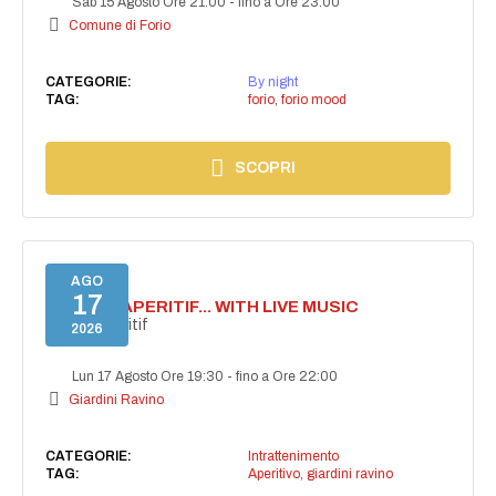
Sab 15 Agosto Ore 21:00
-
fino a Ore 23:00
Comune di Forio
CATEGORIE:
By night
TAG:
forio
,
forio mood
SCOPRI
AGO
17
SECRET APERITIF... WITH LIVE MUSIC
Secret aperitif
2026
Lun 17 Agosto Ore 19:30
-
fino a Ore 22:00
Giardini Ravino
CATEGORIE:
Intrattenimento
TAG:
Aperitivo
,
giardini ravino