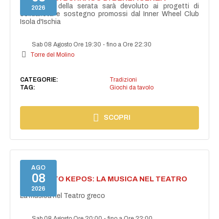
Il ricavato della serata sarà devoluto ai progetti di
2026
solidarietà e sostegno promossi dal Inner Wheel Club
Isola d'Ischia
Sab 08 Agosto Ore 19:30
-
fino a Ore 22:30
Torre del Molino
CATEGORIE:
Tradizioni
TAG:
Giochi da tavolo
SCOPRI
AGO
08
PROGETTO KEPOS: LA MUSICA NEL TEATRO
GRECO
2026
La musica nel Teatro greco
Sab 08 Agosto Ore 20:00
-
fino a Ore 22:00