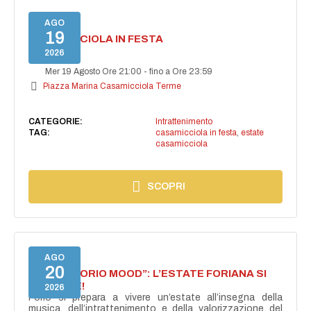
AGO
19
CASAMICCIOLA IN FESTA
2026
Mer 19 Agosto Ore 21:00
-
fino a Ore 23:59
Piazza Marina Casamicciola Terme
CATEGORIE:
Intrattenimento
TAG:
casamicciola in festa
,
estate
casamicciola
SCOPRI
AGO
20
NASCE “FORIO MOOD”: L’ESTATE FORIANA SI
ACCENDE!
2026
Forio si prepara a vivere un’estate all’insegna della
musica, dell’intrattenimento e della valorizzazione del