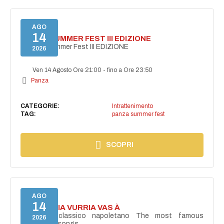
AGO
14
PANZA SUMMER FEST III EDIZIONE
PANZA Summer Fest III EDIZIONE
2026
Ven 14 Agosto Ore 21:00
-
fino a Ore 23:50
Panza
CATEGORIE:
Intrattenimento
TAG:
panza summer fest
SCOPRI
AGO
14
I'TE VURRIA VURRIA VAS À
Concerto classico napoletano The most famous
2026
Neapolitan songs