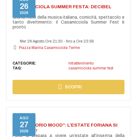
26
CASAMICCIOLA SUMMER FESTA: DECIBEL
BELLINI
2026
Grandi nomi della musica italiana, comicità, spettacolo e
tanto divertimento: il Casamicciola Summer Fest è
pronto
Mer 26 Agosto Ore 21:30
-
fino a Ore 23:59
Piazza Marina Casamicciola Terme
CATEGORIE:
Intrattenimento
TAG:
casamicciola summer fest
SCOPRI
AGO
27
NASCE “FORIO MOOD”: L’ESTATE FORIANA SI
ACCENDE!
2026
Forio si prepara a vivere un’estate all’insegna della