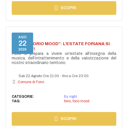
SCOPRI
AGO
22
NASCE “FORIO MOOD”: L’ESTATE FORIANA SI
ACCENDE!
2026
Forio si prepara a vivere un’estate all’insegna della
musica, dell’intrattenimento e della valorizzazione del
nostro straordinario territorio.
Sab 22 Agosto Ore 21:00
-
fino a Ore 23:00
Comune di Forio
CATEGORIE:
By night
TAG:
forio
,
forio mood
SCOPRI