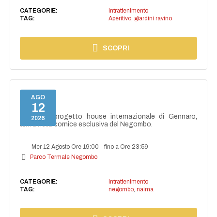
CATEGORIE:
Intrattenimento
TAG:
Aperitivo
,
giardini ravino
SCOPRI
AGO
12
NAIMA
NAIMA, il progetto house internazionale di Gennaro,
2026
arriva nella cornice esclusiva del Negombo.
Mer 12 Agosto Ore 19:00
-
fino a Ore 23:59
Parco Termale Negombo
CATEGORIE:
Intrattenimento
TAG:
negombo
,
naima