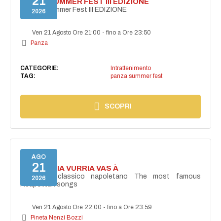
21
PANZA SUMMER FEST III EDIZIONE
PANZA Summer Fest III EDIZIONE
2026
Ven 21 Agosto Ore 21:00
-
fino a Ore 23:50
Panza
CATEGORIE:
Intrattenimento
TAG:
panza summer fest
SCOPRI
AGO
21
I'TE VURRIA VURRIA VAS À
Concerto classico napoletano The most famous
2026
Neapolitan songs
Ven 21 Agosto Ore 22:00
-
fino a Ore 23:59
Pineta Nenzi Bozzi