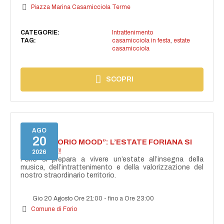
Piazza Marina Casamicciola Terme
CATEGORIE:
Intrattenimento
TAG:
casamicciola in festa
,
estate
casamicciola
SCOPRI
AGO
20
NASCE “FORIO MOOD”: L’ESTATE FORIANA SI
ACCENDE!
2026
Forio si prepara a vivere un’estate all’insegna della
musica, dell’intrattenimento e della valorizzazione del
nostro straordinario territorio.
Gio 20 Agosto Ore 21:00
-
fino a Ore 23:00
Comune di Forio