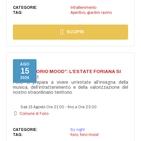
CATEGORIE:
Intrattenimento
TAG:
Aperitivo
,
giardini ravino
SCOPRI
AGO
15
NASCE “FORIO MOOD”: L’ESTATE FORIANA SI
ACCENDE!
2026
Forio si prepara a vivere un’estate all’insegna della
musica, dell’intrattenimento e della valorizzazione del
nostro straordinario territorio.
Sab 15 Agosto Ore 21:00
-
fino a Ore 23:00
Comune di Forio
CATEGORIE:
By night
TAG:
forio
,
forio mood