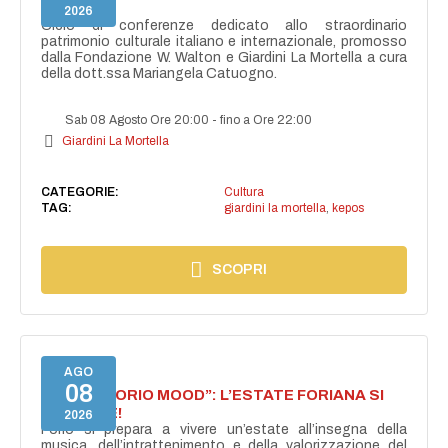
GRECO
2026
Ciclo di conferenze dedicato allo straordinario
patrimonio culturale italiano e internazionale, promosso
dalla Fondazione W. Walton e Giardini La Mortella a cura
della dott.ssa Mariangela Catuogno.
Sab 08 Agosto Ore 20:00
-
fino a Ore 22:00
Giardini La Mortella
CATEGORIE:
Cultura
TAG:
giardini la mortella
,
kepos
SCOPRI
AGO
08
NASCE “FORIO MOOD”: L’ESTATE FORIANA SI
ACCENDE!
2026
Forio si prepara a vivere un’estate all’insegna della
musica, dell’intrattenimento e della valorizzazione del