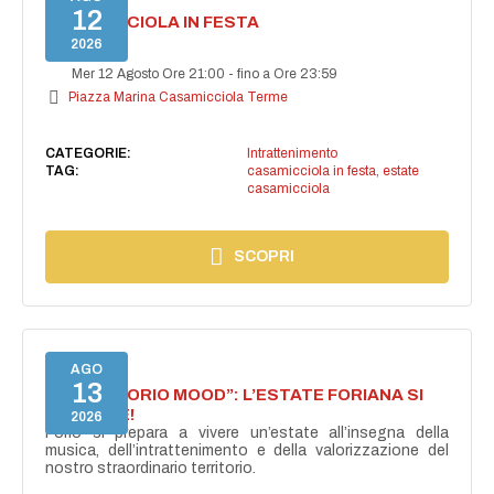
12
CASAMICCIOLA IN FESTA
2026
Mer 12 Agosto Ore 21:00
-
fino a Ore 23:59
Piazza Marina Casamicciola Terme
CATEGORIE:
Intrattenimento
TAG:
casamicciola in festa
,
estate
casamicciola
SCOPRI
AGO
13
NASCE “FORIO MOOD”: L’ESTATE FORIANA SI
ACCENDE!
2026
Forio si prepara a vivere un’estate all’insegna della
musica, dell’intrattenimento e della valorizzazione del
nostro straordinario territorio.