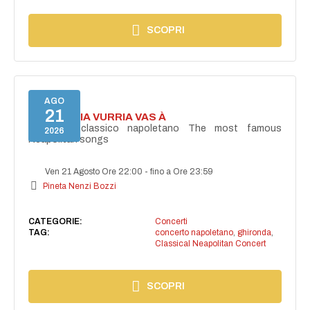
SCOPRI
AGO
21
I'TE VURRIA VURRIA VAS À
Concerto classico napoletano The most famous
2026
Neapolitan songs
Ven 21 Agosto Ore 22:00
-
fino a Ore 23:59
Pineta Nenzi Bozzi
CATEGORIE:
Concerti
TAG:
concerto napoletano
,
ghironda
,
Classical Neapolitan Concert
SCOPRI