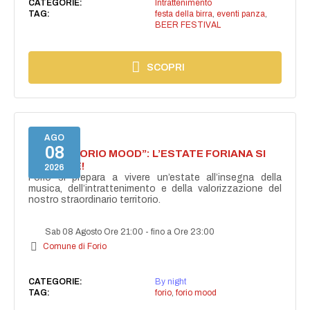
CATEGORIE:
Intrattenimento
TAG:
festa della birra
,
eventi panza
,
BEER FESTIVAL
SCOPRI
AGO
08
NASCE “FORIO MOOD”: L’ESTATE FORIANA SI
ACCENDE!
2026
Forio si prepara a vivere un’estate all’insegna della
musica, dell’intrattenimento e della valorizzazione del
nostro straordinario territorio.
Sab 08 Agosto Ore 21:00
-
fino a Ore 23:00
Comune di Forio
CATEGORIE:
By night
TAG:
forio
,
forio mood