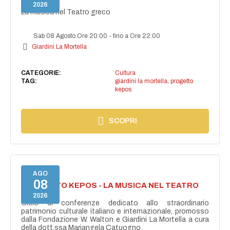
GRECO
2026
La musica nel Teatro greco
Sab 08 Agosto Ore 20:00
-
fino a Ore 22:00
Giardini La Mortella
CATEGORIE:
Cultura
TAG:
giardini la mortella
,
progetto
kepos
SCOPRI
AGO
08
PROGETTO KEPOS - LA MUSICA NEL TEATRO
GRECO
2026
Ciclo di conferenze dedicato allo straordinario
patrimonio culturale italiano e internazionale, promosso
dalla Fondazione W. Walton e Giardini La Mortella a cura
della dott.ssa Mariangela Catuogno.