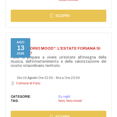
SCOPRI
AGO
13
NASCE “FORIO MOOD”: L’ESTATE FORIANA SI
ACCENDE!
2026
Forio si prepara a vivere un’estate all’insegna della
musica, dell’intrattenimento e della valorizzazione del
nostro straordinario territorio.
Gio 13 Agosto Ore 21:00
-
fino a Ore 23:00
Comune di Forio
CATEGORIE:
By night
TAG:
forio
,
forio mood
SCOPRI