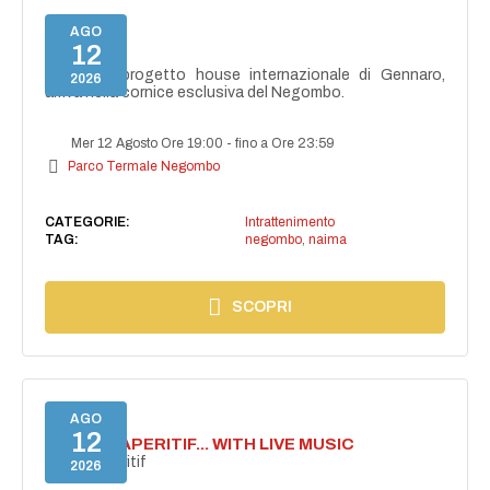
AGO
12
NAIMA
NAIMA, il progetto house internazionale di Gennaro,
2026
arriva nella cornice esclusiva del Negombo.
Mer 12 Agosto Ore 19:00
-
fino a Ore 23:59
Parco Termale Negombo
CATEGORIE:
Intrattenimento
TAG:
negombo
,
naima
SCOPRI
AGO
12
SECRET APERITIF... WITH LIVE MUSIC
Secret aperitif
2026