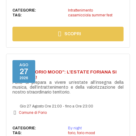
CATEGORIE:
Intrattenimento
TAG:
casamicciola summer fest
SCOPRI
AGO
27
NASCE “FORIO MOOD”: L’ESTATE FORIANA SI
ACCENDE!
2026
Forio si prepara a vivere un’estate all’insegna della
musica, dell’intrattenimento e della valorizzazione del
nostro straordinario territorio.
Gio 27 Agosto Ore 21:00
-
fino a Ore 23:00
Comune di Forio
CATEGORIE:
By night
TAG:
forio
,
forio mood