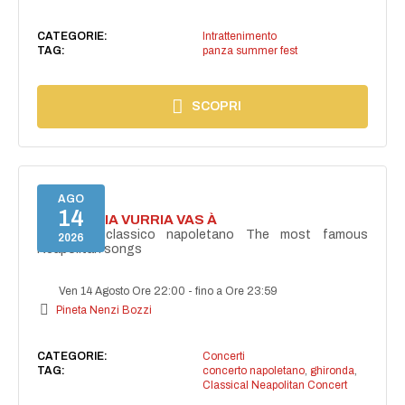
CATEGORIE:
Intrattenimento
TAG:
panza summer fest
SCOPRI
AGO
14
I'TE VURRIA VURRIA VAS À
Concerto classico napoletano The most famous
2026
Neapolitan songs
Ven 14 Agosto Ore 22:00
-
fino a Ore 23:59
Pineta Nenzi Bozzi
CATEGORIE:
Concerti
TAG:
concerto napoletano
,
ghironda
,
Classical Neapolitan Concert