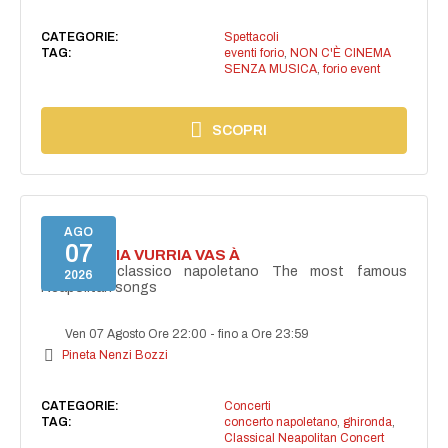
CATEGORIE:
Spettacoli
TAG:
eventi forio
,
NON C'È CINEMA
SENZA MUSICA
,
forio event
SCOPRI
AGO
07
I'TE VURRIA VURRIA VAS À
Concerto classico napoletano The most famous
2026
Neapolitan songs
Ven 07 Agosto Ore 22:00
-
fino a Ore 23:59
Pineta Nenzi Bozzi
CATEGORIE:
Concerti
TAG:
concerto napoletano
,
ghironda
,
Classical Neapolitan Concert