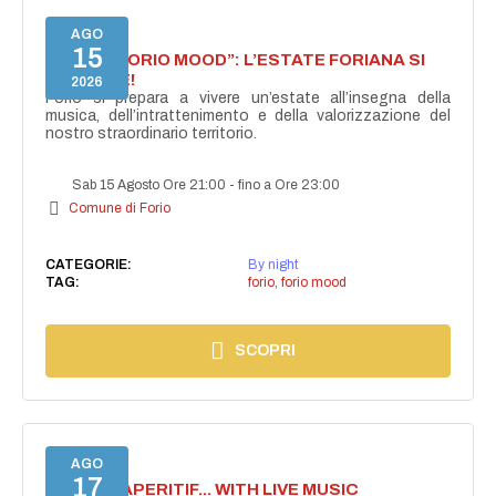
AGO
15
NASCE “FORIO MOOD”: L’ESTATE FORIANA SI
ACCENDE!
2026
Forio si prepara a vivere un’estate all’insegna della
musica, dell’intrattenimento e della valorizzazione del
nostro straordinario territorio.
Sab 15 Agosto Ore 21:00
-
fino a Ore 23:00
Comune di Forio
CATEGORIE:
By night
TAG:
forio
,
forio mood
SCOPRI
AGO
17
SECRET APERITIF... WITH LIVE MUSIC