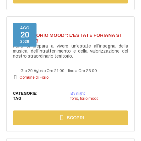
AGO
20
NASCE “FORIO MOOD”: L’ESTATE FORIANA SI
ACCENDE!
2026
Forio si prepara a vivere un’estate all’insegna della
musica, dell’intrattenimento e della valorizzazione del
nostro straordinario territorio.
Gio 20 Agosto Ore 21:00
-
fino a Ore 23:00
Comune di Forio
CATEGORIE:
By night
TAG:
forio
,
forio mood
SCOPRI